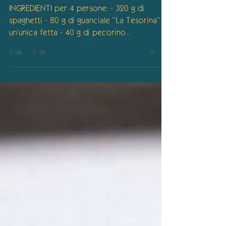
SPAGHETTI ALLA
GRICIA
INGREDIENTI per 4 persone: · 320 g di
spaghetti · 80 g di guanciale “La Tesorina” in
un'unica fetta · 40 g di pecorino...