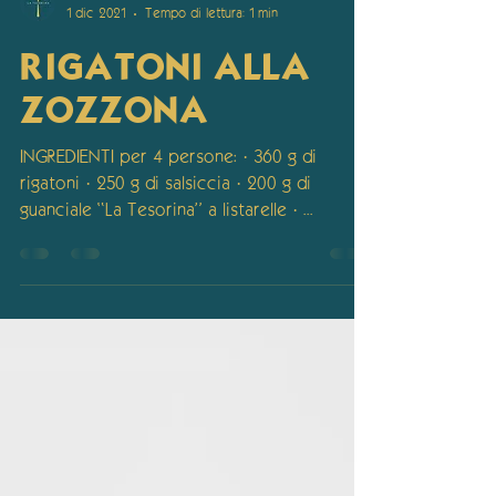
La Tesorina
1 dic 2021
Tempo di lettura: 1 min
RIGATONI ALLA
ZOZZONA
INGREDIENTI per 4 persone: · 360 g di
rigatoni · 250 g di salsiccia · 200 g di
guanciale “La Tesorina” a listarelle · ...